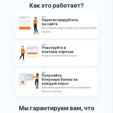
Как это работает?
1 ШАГ
Зарегистрируйтесь
на сайте
Регистрация позволит вам участвовать в онлайн
опросах
2 ШАГ
Участвуйте в
платных опросах
Искренне отвечайте на опросы
3 ШАГ
Получайте
бонусные баллы за
каждый опрос
Выбирайте удобный способ использование
бонусных баллов
Мы гарантируем вам, что